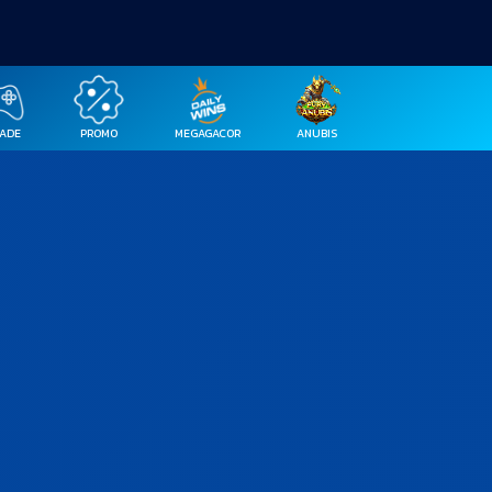
ADE
PROMO
MEGAGACOR
ANUBIS