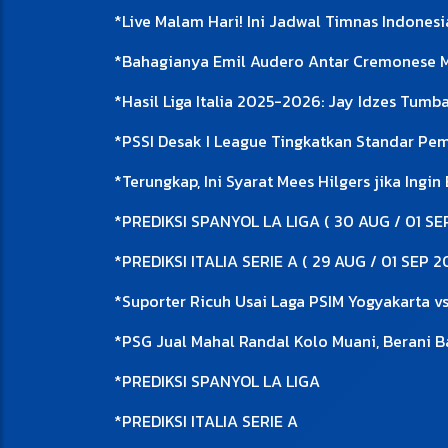
*Live Malam Hari! Ini Jadwal Timnas Indonesi
*Bahagianya Emil Audero Antar Cremonese Me
*Hasil Liga Italia 2025-2026: Jay Idzes Tum
*PSSI Desak I League Tingkatkan Standar Pem
*Terungkap, Ini Syarat Mees Hilgers jika Ingi
*PREDIKSI SPANYOL LA LIGA ( 30 AUG / 01 SE
*PREDIKSI ITALIA SERIE A ( 29 AUG / 01 SEP 2
*Suporter Ricuh Usai Laga PSIM Yogyakarta vs 
*PSG Jual Mahal Randal Kolo Muani, Berani B
*PREDIKSI SPANYOL LA LIGA
*PREDIKSI ITALIA SERIE A