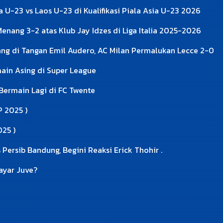
a U-23 vs Laos U-23 di Kualifikasi Piala Asia U-23 2026
nang 3-2 atas Klub Jay Idzes di Liga Italia 2025-2026
bang di Tangan Emil Audero, AC Milan Permalukan Lecce 2-0
ain Asing di Super League
n Bermain Lagi di FC Twente
P 2025 )
025 )
Persib Bandung, Begini Reaksi Erick Thohir .
ayar Juve?