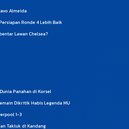
tavo Almeida
Persiapan Ronde 4 Lebih Baik
entar Lawan Chelsea?
Dunia Panahan di Korsel
 Pemain Dikritik Habis Legenda MU
verpool 1-3
dan Takluk di Kandang