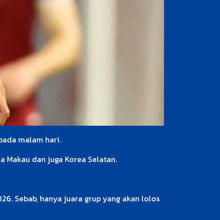
r pada malam hari.
ada Makau dan juga Korea Selatan.
026. Sebab, hanya juara grup yang akan lolos