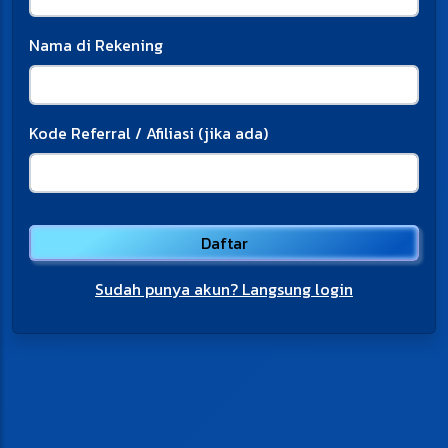
Nama di Rekening
Kode Referral / Afiliasi (jika ada)
Daftar
Sudah punya akun? Langsung login