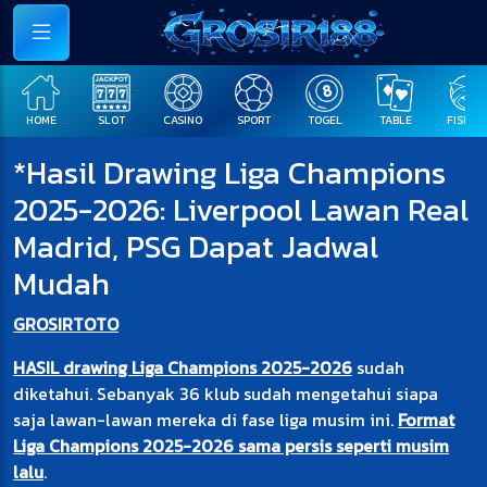
HOME
SLOT
CASINO
SPORT
TOGEL
TABLE
FISHIN
*Hasil Drawing Liga Champions
2025-2026: Liverpool Lawan Real
Madrid, PSG Dapat Jadwal
Mudah
GROSIRTOTO
HASIL drawing Liga Champions 2025-2026
sudah
diketahui. Sebanyak 36 klub sudah mengetahui siapa
saja lawan-lawan mereka di fase liga musim ini.
Format
Liga Champions 2025-2026 sama persis seperti musim
lalu
.