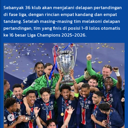
Sebanyak 36 klub akan menjalani delapan pertandingan
di fase liga, dengan rincian empat kandang dan empat
tandang. Setelah masing-masing tim melakoni delapan
pertandingan, tim yang finis di posisi 1-8 lolos otomatis
ke 16 besar Liga Champions 2025-2026.