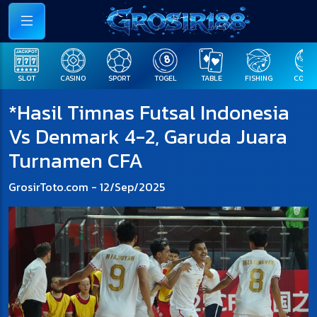
SLOT
CASINO
SPORT
TOGEL
TABLE
FISHING
COCK F
*Hasil Timnas Futsal Indonesia
Vs Denmark 4-2, Garuda Juara
Turnamen CFA
GrosirToto.com - 12/Sep/2025