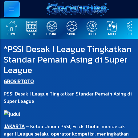
HOME
SLOT
CASINO
SPORT
TOGEL
TABLE
FISHIN
*PSSI Desak I League Tingkatkan
Standar Pemain Asing di Super
League
GROSIRTOTO
PSSI Desak I League Tingkatkan Standar Pemain Asing di
Super League
JAKARTA
– Ketua Umum PSSI, Erick Thohir, mendesak
agar I League selaku operator kompetisi, meningkatkan