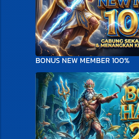
BONUS NEW MEMBER 100%