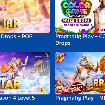
e Drops - POP
Pragmatig Play - 
Drops
son 4 Level 5
Pragmatig Play - 