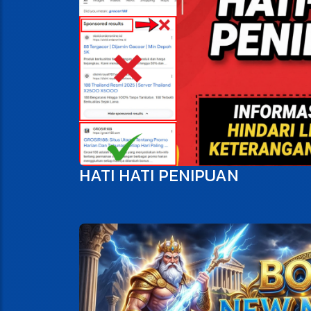
HATI HATI PENIPUAN