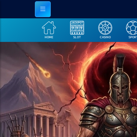
HOME
SLOT
CASINO
SPOR