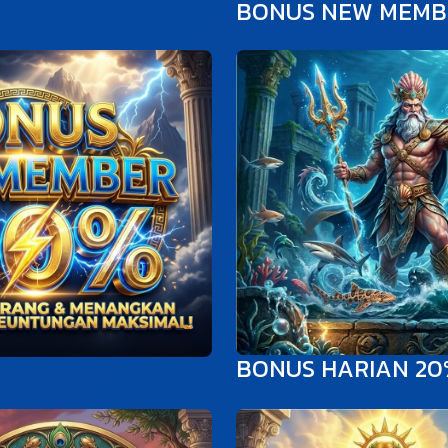
BONUS NEW MEMB
BONUS HARIAN 20