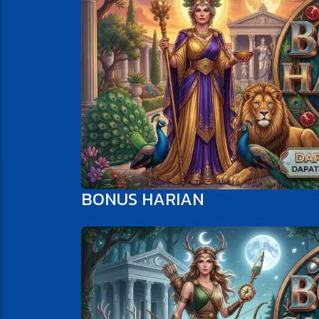
BONUS HARIAN