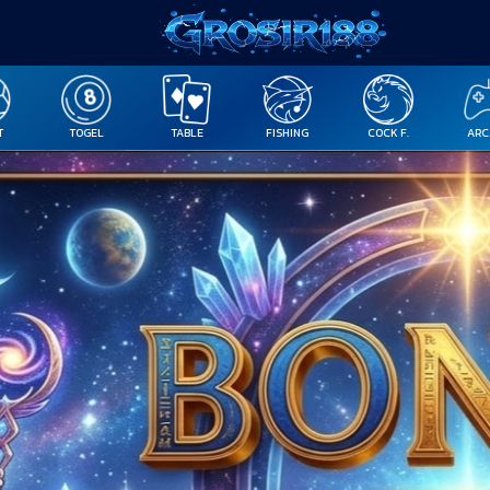
T
TOGEL
TABLE
FISHING
COCK F.
ARC