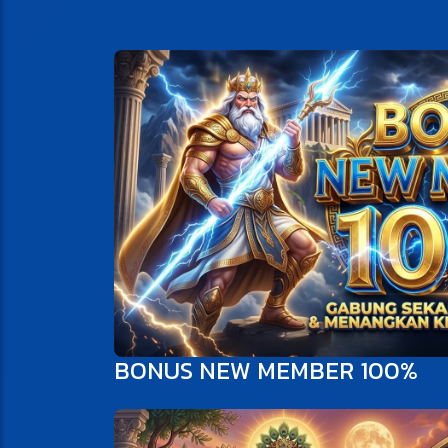
BONUS NEW MEMBER 100%