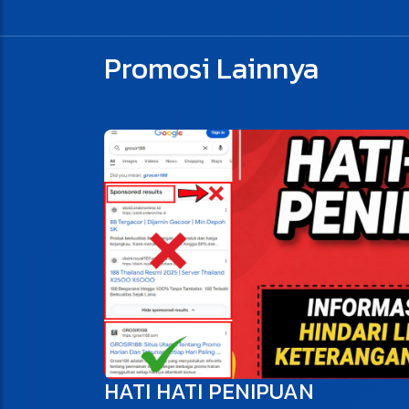
Promosi Lainnya
HATI HATI PENIPUAN