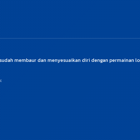
 sudah membaur dan menyesuaikan diri dengan permainan lokal
: