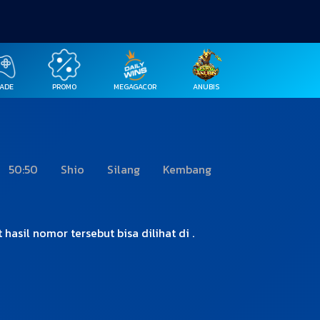
ADE
PROMO
MEGAGACOR
ANUBIS
50:50
Shio
Silang
Kembang
hasil nomor tersebut bisa dilihat di
.