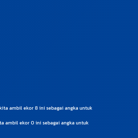
kita ambil ekor 8 ini sebagai angka untuk
ta ambil ekor 0 ini sebagai angka untuk