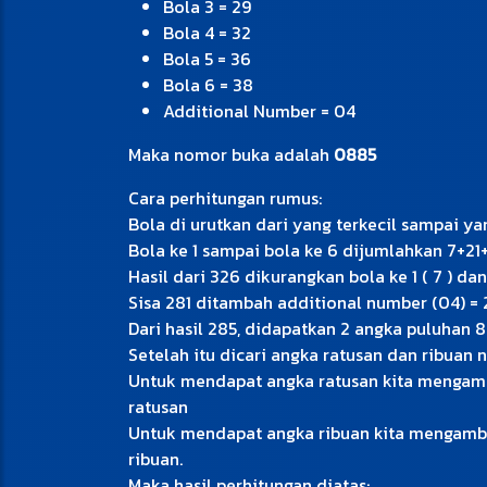
Bola 3 = 29
Bola 4 = 32
Bola 5 = 36
Bola 6 = 38
Additional Number = 04
Maka nomor buka adalah
0885
Cara perhitungan rumus:
Bola di urutkan dari yang terkecil sampai ya
Bola ke 1 sampai bola ke 6 dijumlahkan 7+21+
Hasil dari 326 dikurangkan bola ke 1 ( 7 ) dan 
Sisa 281 ditambah additional number (04) = 
Dari hasil 285, didapatkan 2 angka puluhan 8
Setelah itu dicari angka ratusan dan ribuan n
Untuk mendapat angka ratusan kita mengambil 
ratusan
Untuk mendapat angka ribuan kita mengambil d
ribuan.
Maka hasil perhitungan diatas: