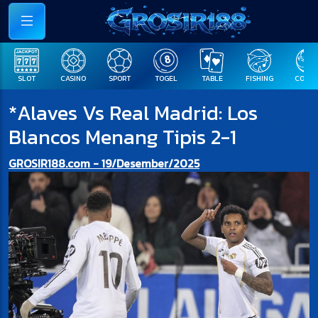
SLOT
CASINO
SPORT
TOGEL
TABLE
FISHING
COCK F
*Alaves Vs Real Madrid: Los
Blancos Menang Tipis 2-1
GROSIR188.com - 19/Desember/2025