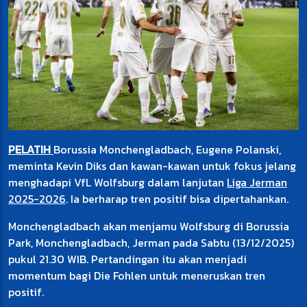
PELATIH
Borussia Monchengladbach, Eugene Polanski,
meminta Kevin Diks dan kawan-kawan untuk fokus jelang
menghadapi VfL Wolfsburg dalam lanjutan
Liga Jerman
2025-2026
. Ia berharap tren positif bisa dipertahankan.
Monchengladbach akan menjamu Wolfsburg di Borussia
Park, Monchengladbach, Jerman pada Sabtu (13/12/2025)
pukul 21.30 WIB. Pertandingan itu akan menjadi
momentum bagi Die Fohlen untuk meneruskan tren
positif.