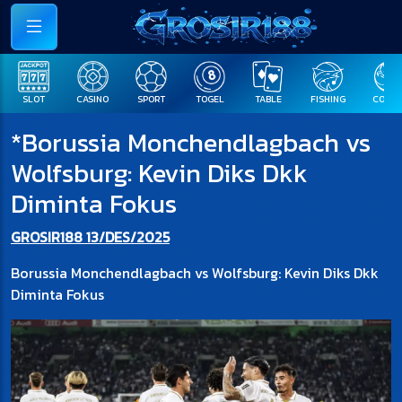
SLOT
CASINO
SPORT
TOGEL
TABLE
FISHING
COCK F
*Borussia Monchendlagbach vs
Wolfsburg: Kevin Diks Dkk
Diminta Fokus
GROSIR188 13/DES/2025
Borussia Monchendlagbach vs Wolfsburg: Kevin Diks Dkk
Diminta Fokus