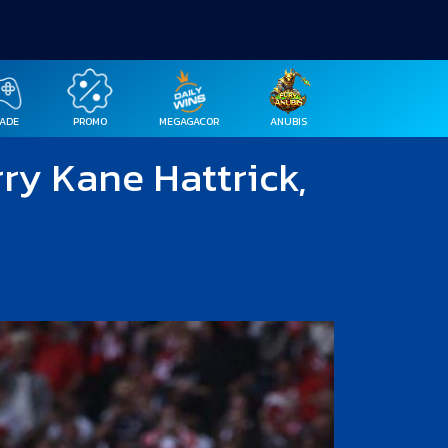
ADE
PROMO
MEGAGACOR
ANUBIS
ry Kane Hattrick,