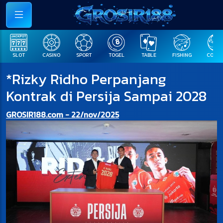
SLOT
CASINO
SPORT
TOGEL
TABLE
FISHING
COCK F
*Rizky Ridho Perpanjang
Kontrak di Persija Sampai 2028
GROSIR188.com - 22/nov/2025